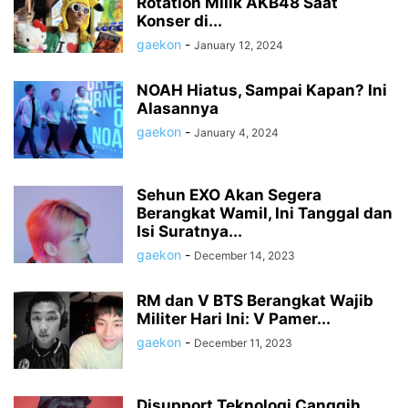
Rotation Milik AKB48 Saat
Konser di...
gaekon
-
January 12, 2024
NOAH Hiatus, Sampai Kapan? Ini
Alasannya
gaekon
-
January 4, 2024
Sehun EXO Akan Segera
Berangkat Wamil, Ini Tanggal dan
Isi Suratnya...
gaekon
-
December 14, 2023
RM dan V BTS Berangkat Wajib
Militer Hari Ini: V Pamer...
gaekon
-
December 11, 2023
Disupport Teknologi Canggih,