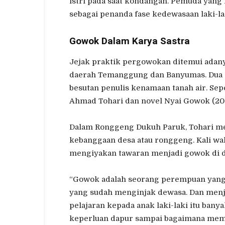
istri pada saat kondangan. Pemuda yang
sebagai penanda fase kedewasaan laki-la
Gowok Dalam Karya Sastra
Jejak praktik pergowokan ditemui adany
daerah Temanggung dan Banyumas. Dua d
besutan penulis kenamaan tanah air. Se
Ahmad Tohari dan novel Nyai Gowok (201
Dalam Ronggeng Dukuh Paruk, Tohari me
kebanggaan desa atau ronggeng. Kali wak
mengiyakan tawaran menjadi gowok di 
“Gowok adalah seorang perempuan yang d
yang sudah menginjak dewasa. Dan men
pelajaran kepada anak laki-laki itu ban
keperluan dapur sampai bagaimana mempe