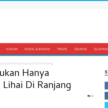
HUKUM
SOSIAL & BUDAYA
TRAVEL
EDUKASI
OLAHRA
anya Gembleng Bujang Lihai Di Ranjang
Bukan Hanya
S
Lihai Di Ranjang
0