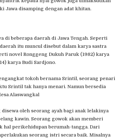
 nyantrik kepada nyai gowok juga dimaksudkan
ki Jawa disamping dengan adat khitan.
a di beberapa daerah di Jawa Tengah. Seperti
aerah itu muncul disebut dalam karya sastra
perti novel Ronggeng Dukuh Paruk (1982) karya
4) karya Budi Sardjono.
ngangkat tokoh bernama Srintil, seorang penari
tu Srintil tak hanya menari. Namun bersedia
desa Alaswangkal
isewa oleh seorang ayah bagi anak lelakinya
jelang kawin. Seorang gowok akan memberi
yak hal perikehidupan berumah-tangga. Dari
rlakukan seorang istri secara baik. Misalnya