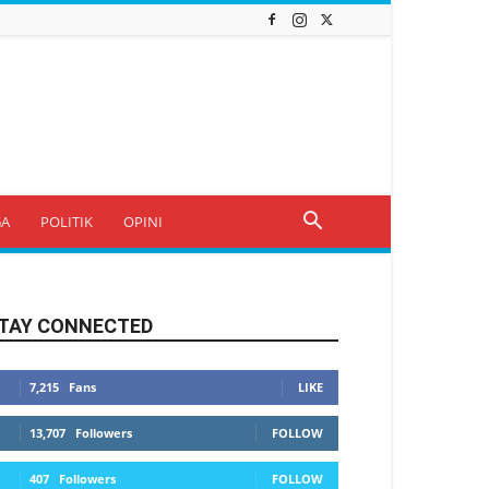
GA
POLITIK
OPINI
TAY CONNECTED
7,215
Fans
LIKE
13,707
Followers
FOLLOW
407
Followers
FOLLOW