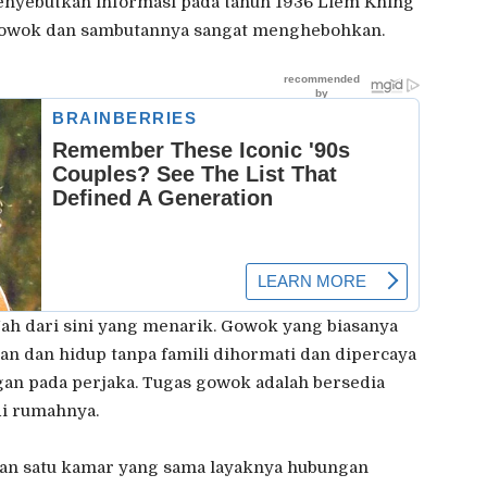
enyebutkan informasi pada tahun 1936 Liem Khing
 Gowok dan sambutannya sangat menghebohkan.
Nah dari sini yang menarik. Gowok yang biasanya
an dan hidup tanpa famili dihormati dan dipercaya
n pada perjaka. Tugas gowok adalah bersedia
di rumahnya.
 dan satu kamar yang sama layaknya hubungan