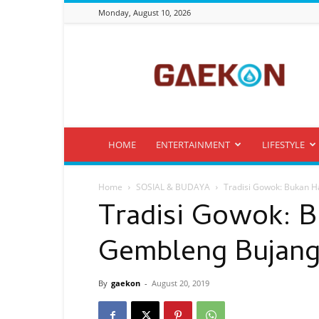
Monday, August 10, 2026
Gaekon
HOME
ENTERTAINMENT
LIFESTYLE
Home
SOSIAL & BUDAYA
Tradisi Gowok: Bukan H
Tradisi Gowok: 
Gembleng Bujang 
By
gaekon
-
August 20, 2019