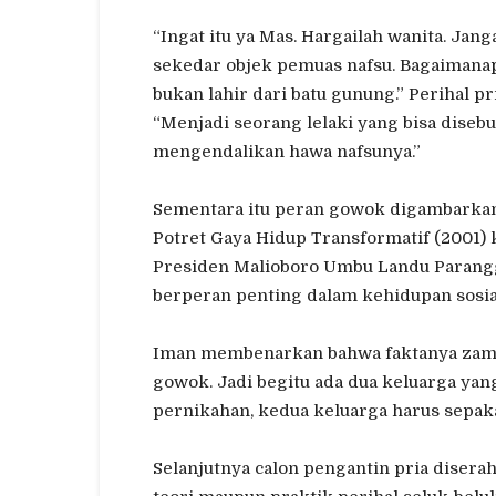
“Ingat itu ya Mas. Hargailah wanita. J
sekedar objek pemuas nafsu. Bagaimanap
bukan lahir dari batu gunung.” Perihal p
“Menjadi seorang lelaki yang bisa disebut
mengendalikan hawa nafsunya.”
Sementara itu peran gowok digambarkan
Potret Gaya Hidup Transformatif (2001) 
Presiden Malioboro Umbu Landu Parangg
berperan penting dalam kehidupan sosia
Iman membenarkan bahwa faktanya zama
gowok. Jadi begitu ada dua keluarga yan
pernikahan, kedua keluarga harus sepak
Selanjutnya calon pengantin pria diser