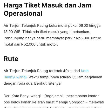
Harga Tiket Masuk dan Jam
Operasional
Air Terjun Telunjuk Raung buka mulai pukul 06.00 hingga
18.00 WIB. Tidak ada tiket masuk yang dibebankan.
Pengunjung hanya perlu membayar parkir Rp5.000 untuk
mobil dan Rp2.000 untuk motor.
Rute
Air Terjun Telunjuk Raung terletak 40km dari
Kota
Bannyuwangi
. Waktu tempuhnya adalah 1,5 jam perjalanan
dengan roda dua. Berikut rutenya:
Dari Kota Banyuwangi – Rogojampi – perempatan kantor
pos belok kanan ke arah barat menuju Songgon – melewati