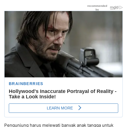
Pengunjung harus melewati banyak anak tangga untuk