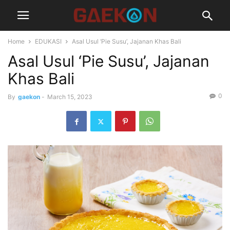
Home
EDUKASI
Asal Usul ‘Pie Susu’, Jajanan Khas Bali
Asal Usul ‘Pie Susu’, Jajanan
Khas Bali
0
By
gaekon
-
March 15, 2023