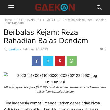
Home
ENTERTAINMENT
MOVIES
Berbalas Kejam: Reza Rahadian
Balas Dendam
Berbalas Kejam: Reza
Rahadian Balas Dendam
0
By
gaekon
-
February 20, 2023
https://hypeabis.id/read/21618/aksi-balas-dendam-reza-rahadian-dalam-
trailer-film-berbalas-kejam
Film Indonesia kembali mengeluarkan genre tidak biasa.
Kali ini sejumlah aktor dan aktris ternama seperti Reza