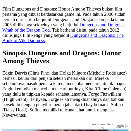
Film Dungeons and Dragons: Honor Among Thieves bukan film
pertama yang dibuat berdasarkan game ini. Pada tahun 2000 sudah
pernah dirilis film berjudul Dungeons and Dragons dan pada tahun
2005 dirilis juga sekuelnya yang berjudul
Dungeons and Dragons:
Wrath of the Dragon God
. Tak berhenti disitu, pada tahun 2012
dirilis juga film ketiga yang berjudul
Dungeons and Dragons: The
Book of Vile Darkness
.
Sinopsis Dungeons and Dragons: Honor
Among Thieves
Edgin Darvis (Chris Pine) dan Holga Kilgore (Michelle Rodriguez)
berhasil keluar dari penjara setelah melarikan diri. Mereka
sebelumnya masuk penjara karena mencoba mencuri artefak magis.
Edgin kemudian mencoba mencari putrinya, Kira (Chloe Coleman)
yang dulu ia titipkan kepada sahabat lamanya, Forge Fitzwilliam
(Hugh Grant). Ternyata, Forge telah mengkhianatinya dan bahkan
bersekutu dengan penyihir merah jahat dari Thay bernama Sofina
(Daisy Head). Sofina memiliki rencana jahat untuk menguasai
Neverwinter.