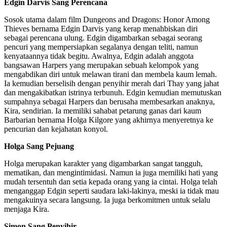
Edgin Darvis Sang Perencana
Sosok utama dalam film Dungeons and Dragons: Honor Among
Thieves bernama Edgin Darvis yang kerap menahbiskan diri
sebagai perencana ulung. Edgin digambarkan sebagai seorang
pencuri yang mempersiapkan segalanya dengan teliti, namun
kenyataannya tidak begitu. Awalnya, Edgin adalah anggota
bangsawan Harpers yang merupakan sebuah kelompok yang
mengabdikan diri untuk melawan tirani dan membela kaum lemah.
Ia kemudian berselisih dengan penyihir merah dari Thay yang jahat
dan mengakibatkan istrinya terbunuh. Edgin kemudian memutuskan
sumpahnya sebagai Harpers dan berusaha membesarkan anaknya,
Kira, sendirian. Ia memiliki sahabat petarung ganas dari kaum
Barbarian bernama Holga Kilgore yang akhirnya menyeretnya ke
pencurian dan kejahatan konyol.
Holga Sang Pejuang
Holga merupakan karakter yang digambarkan sangat tangguh,
mematikan, dan mengintimidasi. Namun ia juga memiliki hati yang
mudah tersentuh dan setia kepada orang yang ia cintai. Holga telah
menganggap Edgin seperti saudara laki-lakinya, meski ia tidak mau
mengakuinya secara langsung. Ia juga berkomitmen untuk selalu
menjaga Kira.
Simon Sang Penyihir