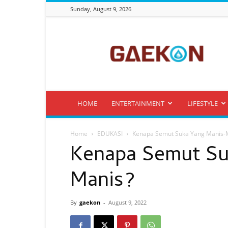
Sunday, August 9, 2026
Gaekon
HOME
ENTERTAINMENT
LIFESTYLE
Home
EDUKASI
Kenapa Semut Suka Yang Manis-
Kenapa Semut Su
Manis?
By
gaekon
-
August 9, 2022