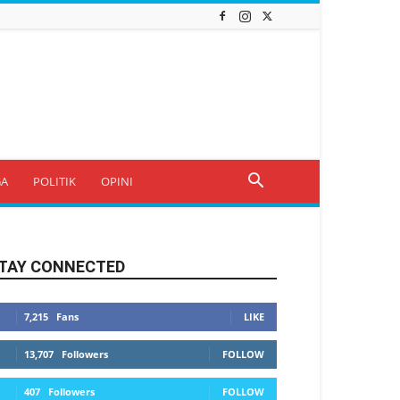
GA
POLITIK
OPINI
TAY CONNECTED
7,215
Fans
LIKE
13,707
Followers
FOLLOW
407
Followers
FOLLOW