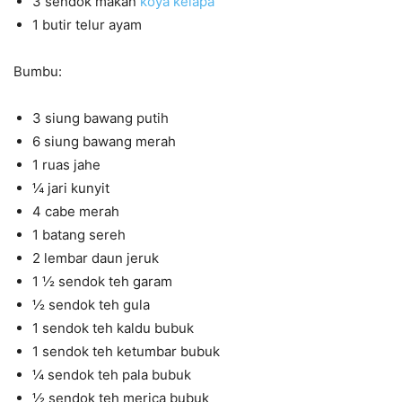
3 sendok makan
koya kelapa
1 butir telur ayam
Bumbu:
3 siung bawang putih
6 siung bawang merah
1 ruas jahe
¼ jari kunyit
4 cabe merah
1 batang sereh
2 lembar daun jeruk
1 ½ sendok teh garam
½ sendok teh gula
1 sendok teh kaldu bubuk
1 sendok teh ketumbar bubuk
¼ sendok teh pala bubuk
½ sendok teh merica bubuk