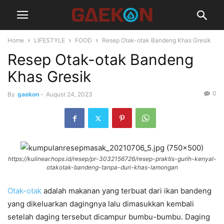
Home
LIFESTYLE
FOOD
Resep Otak-otak Bandeng Khas Gresik
Resep Otak-otak Bandeng
Khas Gresik
0
By
gaekon
-
August 24, 2023
https://kulinear.hops.id/resep/pr-3032156726/resep-praktis-gurih-kenyal-
otakotak-bandeng-tanpa-duri-khas-lamongan
Otak-otak
adalah makanan yang terbuat dari ikan bandeng
yang dikeluarkan dagingnya lalu dimasukkan kembali
setelah daging tersebut dicampur bumbu-bumbu. Daging