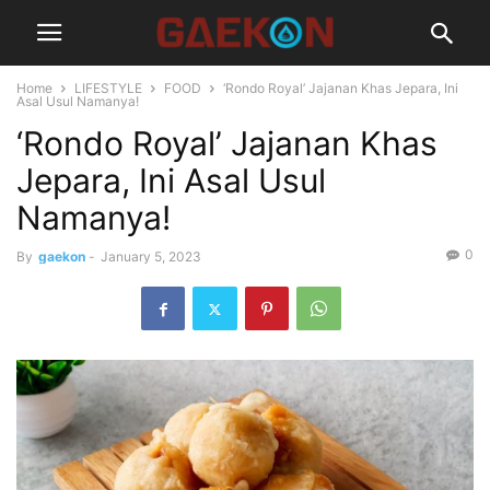
Home
LIFESTYLE
FOOD
‘Rondo Royal’ Jajanan Khas Jepara, Ini
Asal Usul Namanya!
‘Rondo Royal’ Jajanan Khas
Jepara, Ini Asal Usul
Namanya!
0
By
gaekon
-
January 5, 2023